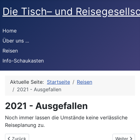
Die Tisch– und Reisegesells
Home
Über uns ...
Reisen
Info-Schaukasten
Aktuelle Seite:
Startseite
Reisen
2021 - Ausgefallen
2021 - Ausgefallen
Noch immer lassen die Umstände keine verlässliche
Reiseplanung zu.
Vorheriger Beitrag: 2022 - Ausgburg
Nächster Be
Zurück
Weiter